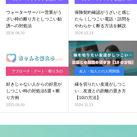
対処法
対処法
ウォーターサーバー営業がう
保険契約確認がうざいと感じ
ざい時の断り方としつこい勧
たら｜しつこい電話・訪問を
誘への対処法
やわらかく断る方法を解説
2026.06.30
2026.03.24
アプローチ・デート・断り方の
友人・知人との人間関係
実践ガイド
好きじゃない人からの好意が
縁を切りたい友達がしつこ
しつこい時の対処法5選＋断
い…友達との距離の置き方
り方例
【10の方法】
2025.09.30
2024.11.13