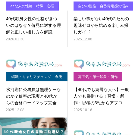
○○な人の性格・特徴・心理
自分の性格・自己肯定感の悩み
40代独身女性の性格がきつ
楽しい事がない40代のための
いのはなぜ？偏見に対する理
趣味ゼロから始める楽しみ探
解と正しい接し方を解説
しガイド
2026.01.30
2025.12.08
転職・キャリアチェンジ・今後
雰囲気・第一印象・所作
の働き方
氷河期に公務員は無理ゲーな
【40代でも綺麗な人へ】一般
のか？倍率の現実と40代か
人でも目指せる！習慣・所
らの合格ロードマップ完全ガ
作・思考の3軸からアプロー
イド
チする究極メソッド
2025.12.08
2025.10.16