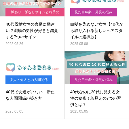
脈あり・脈なしサインと相手の
見た目年齢・外見の悩み
心理
40代既婚女性の言動に勘違
白髪を染めない女性【40代か
い？職場の男性が好意と錯覚
ら取り入れる新しいヘアスタ
する7つのサイン
イルの選択肢】
2025.05.26
2025.05.08
友人・知人との人間関係
見た目年齢・外見の悩み
40代で友達がいない…新た
40代なのに20代に見える女
な人間関係の築き方
性の秘密！若見えの7つの習
慣とは？
2025.05.05
2025.05.05