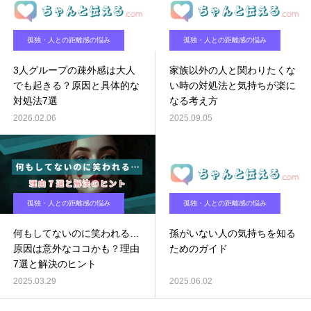
孤独・人との距離感の悩み
孤独・人との距離感の悩み
3人グループの疎外感は大人
家族以外の人と関わりたくな
でも起きる？原因と具体的な
い時の対処法と気持ちが楽に
対処法7選
なる考え方
2026.02.06
2025.09.05
孤独・人との距離感の悩み
孤独・人との距離感の悩み
何もしてないのに笑われる…
孫がいない人の気持ちを知る
原因は意外なココかも？理由
ためのガイド
7選と解決のヒント
2025.03.29
2025.06.02