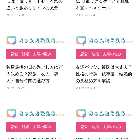
には？優しさ・下心・本気の
法 修復できるケースと距離
違いと脈ありサインの見分け
を置くべきケース
方
2026.06.30
2026.06.29
恋愛・結婚・夫婦の悩み
恋愛・結婚・夫婦の悩み
独身最後の日の過ごし方はど
友達が少ない彼氏は大丈夫？
う決める？家族・友人・恋
性格の特徴・依存度・結婚前
人・自分時間の選び方
の見極め方を解説
2026.06.29
2026.06.29
恋愛・結婚・夫婦の悩み
恋愛・結婚・夫婦の悩み