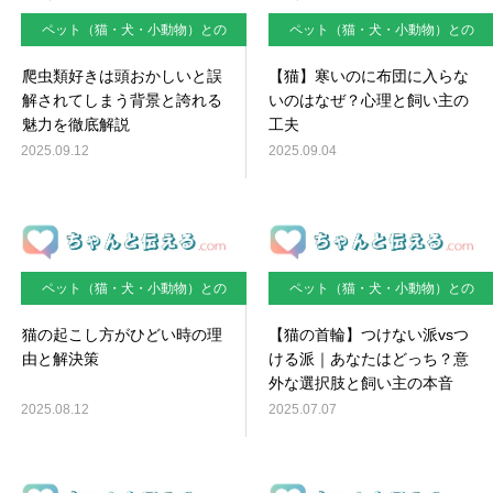
ペット（猫・犬・小動物）との
ペット（猫・犬・小動物）との
暮らし
暮らし
爬虫類好きは頭おかしいと誤
【猫】寒いのに布団に入らな
解されてしまう背景と誇れる
いのはなぜ？心理と飼い主の
魅力を徹底解説
工夫
2025.09.12
2025.09.04
ペット（猫・犬・小動物）との
ペット（猫・犬・小動物）との
暮らし
暮らし
猫の起こし方がひどい時の理
【猫の首輪】つけない派vsつ
由と解決策
ける派｜あなたはどっち？意
外な選択肢と飼い主の本音
2025.08.12
2025.07.07