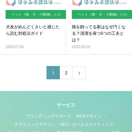
ペット（猫・犬・小動物）との
ペット（猫・犬・小動物）との
暮らし
暮らし
犬友がめんどくさいと感じた
猫を飼ってる家はなぜ汚くな
ら読む対処法ガイド
る？清潔を保つ5つの工夫と
は？
2025.07.04
2025.06.19
1
2
サービス
ブランディングサポート
WEBデザイン
グラフィックデザイン
SEO / セールスライティング