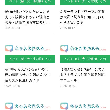
ペット（猫・犬・小動物）との
ペット（猫・犬・小動物）との
暮らし
暮らし
動物が嫌いだと冷たい人に見
ネザーランドドワーフの飼育
える？誤解されやすい理由と
は大変？飼う前に知っておく
恋愛・結婚で困る前に知りた
べき真実と対策
い対処法
2026.03.23
2025.10.17
ペット（猫・犬・小動物）との
ペット（猫・犬・小動物）との
暮らし
暮らし
朝5時から犬がうるさいのは
【猫の留守番】3泊4日はでき
夜の習慣のせい？飼い犬の生
る？トラブル対策と緊急対応
活リズム見直しガイド
マニュアル
2025.10.16
2025.09.30