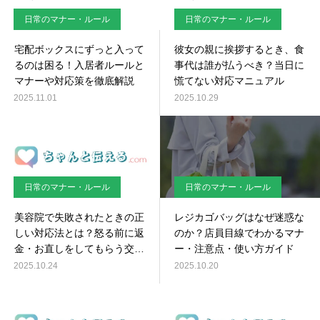
日常のマナー・ルール
日常のマナー・ルール
宅配ボックスにずっと入って
彼女の親に挨拶するとき、食
るのは困る！入居者ルールと
事代は誰が払うべき？当日に
マナーや対応策を徹底解説
慌てない対応マニュアル
2025.11.01
2025.10.29
日常のマナー・ルール
日常のマナー・ルール
美容院で失敗されたときの正
レジカゴバッグはなぜ迷惑な
しい対応法とは？怒る前に返
のか？店員目線でわかるマナ
金・お直しをしてもらう交渉
ー・注意点・使い方ガイド
術
2025.10.24
2025.10.20