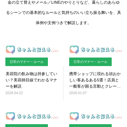
金の立て替えやメール／LINEのやりとりなど、暮らしのあらゆ
るシーンでの基本的なルールと気持ちのいい立ち振る舞いを、具
体例や文例つきで解説します。
日常のマナー・ルール
日常のマナー・ルール
美容院の飲み物は持参してい
携帯ショップに現れる頭おか
い？美容師目線でわかるマナ
しい客あるある5選！店員と
ーを解説
一般客が困る言動とクレーム
とカスハラの境界線
2026.04.22
2026.01.07