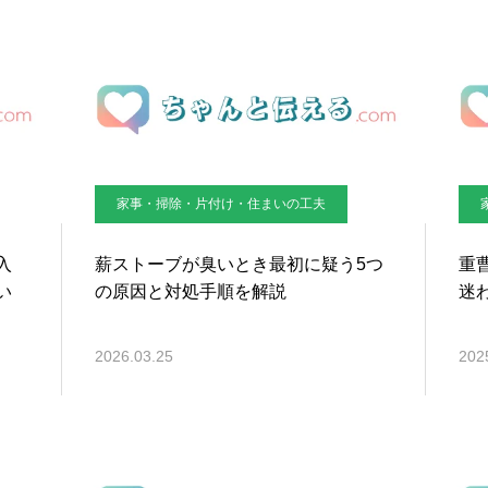
家事・掃除・片付け・住まいの工夫
入
薪ストーブが臭いとき最初に疑う5つ
重
い
の原因と対処手順を解説
迷
2026.03.25
202