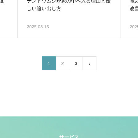
度
テントウムシが家の中へ入る理由と優
電
しい追い出し方
改
2025.08.15
202
1
2
3
サービス