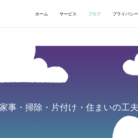
ホーム
サービス
ブログ
プライバシ
WEBデザイン
グラフィックデザイ
家事・掃除・片付け・住まいの工
動画制作編集
ナレーション制作