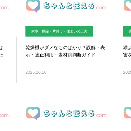
家事・掃除・片付け・住まいの工夫
は
乾燥機がダメなものばかり？誤解・表
猫
た
示・適正利用・素材別判断ガイド
害
2025.10.16
202