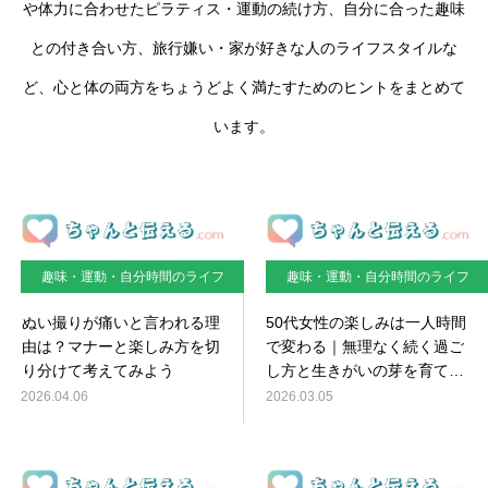
や体力に合わせたピラティス・運動の続け方、自分に合った趣味
との付き合い方、旅行嫌い・家が好きな人のライフスタイルな
ど、心と体の両方をちょうどよく満たすためのヒントをまとめて
います。
趣味・運動・自分時間のライフ
趣味・運動・自分時間のライフ
スタイル
スタイル
ぬい撮りが痛いと言われる理
50代女性の楽しみは一人時間
由は？マナーと楽しみ方を切
で変わる｜無理なく続く過ご
り分けて考えてみよう
し方と生きがいの芽を育てる
方法
2026.04.06
2026.03.05