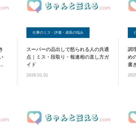
仕事のミス・評価・成長の悩み
き
スーパーの品出しで怒られる人の共通
調
い
点｜ミス・段取り・報連相の直し方ガ
め
イ
イド
書
2026.01.01
202