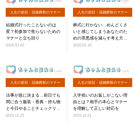
人生の節目・冠婚葬祭のマナー
人生の節目・冠婚葬祭のマナー
結婚式行ったことないのは
葬式に行かない…めんどくさ
変？初参加で焦らないための
いと感じてしまうあなたのた
マナーと立ち回り
めの罪悪感を減らす考え方と
角が立たない連絡例
2026.03.02
2026.02.10
人生の節目・冠婚葬祭のマナー
人生の節目・冠婚葬祭のマナー
法事が急に決まる…前日でも
入学祝いのお返しがこない理
間に合う服装・香典・持ち物
由とは？相手の本心とマナー
と今日やることチェックリス
を理解して正しい対応を
ト
2025.12.25
2025.10.21