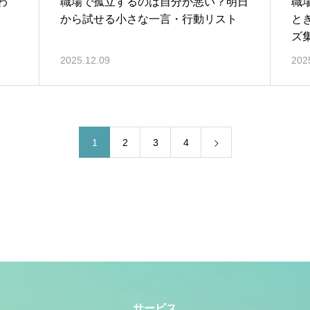
わ
職場で孤立するのは自分が悪い？明日
職
から試せる小さな一言・行動リスト
と
ズ
2025.12.09
202
1
2
3
4
サービス