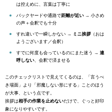
は控えめに、言葉は丁寧に
バックヤードや通路で
距離が近い
→ 小さめ
の声＋会釈でも十分
すれ違いで一瞬しかない →
ミニ挨拶
（おは
ようございます／会釈）
すでに何度も会っているのにまた迷う →
連
呼しない
、会釈で済ませる
このチェックリストで見えてくるのは、「言うべ
き場面」より「邪魔しない形にする」ことのほう
が大事、という点です。
挨拶は
相手の作業を止めない
だけで、ぐっと好印
象になりやすいです。