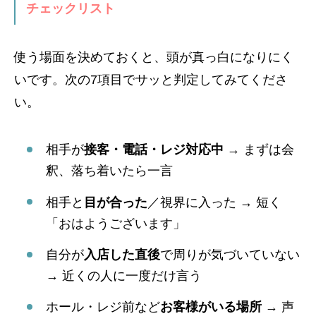
チェックリスト
使う場面を決めておくと、頭が真っ白になりにく
いです。次の7項目でサッと判定してみてくださ
い。
相手が
接客・電話・レジ対応中
→ まずは会
釈、落ち着いたら一言
相手と
目が合った
／視界に入った → 短く
「おはようございます」
自分が
入店した直後
で周りが気づいていない
→ 近くの人に一度だけ言う
ホール・レジ前など
お客様がいる場所
→ 声