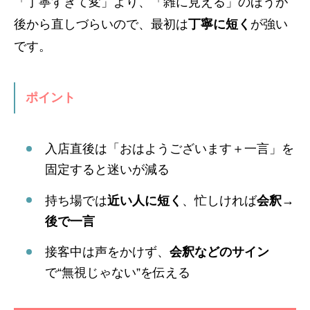
「丁寧すぎて変」より、「雑に見える」のほうが
後から直しづらいので、最初は
丁寧に短く
が強い
です。
ポイント
入店直後は「おはようございます＋一言」を
固定すると迷いが減る
持ち場では
近い人に短く
、忙しければ
会釈→
後で一言
接客中は声をかけず、
会釈などのサイン
で“無視じゃない”を伝える