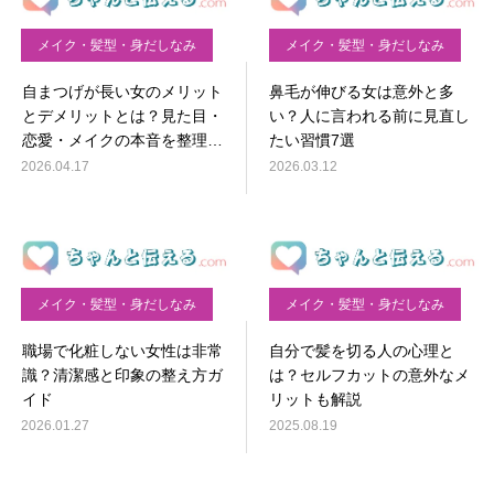
メイク・髪型・身だしなみ
メイク・髪型・身だしなみ
自まつげが長い女のメリット
鼻毛が伸びる女は意外と多
とデメリットとは？見た目・
い？人に言われる前に見直し
恋愛・メイクの本音を整理し
たい習慣7選
てみよう
2026.04.17
2026.03.12
メイク・髪型・身だしなみ
メイク・髪型・身だしなみ
職場で化粧しない女性は非常
自分で髪を切る人の心理と
識？清潔感と印象の整え方ガ
は？セルフカットの意外なメ
イド
リットも解説
2026.01.27
2025.08.19