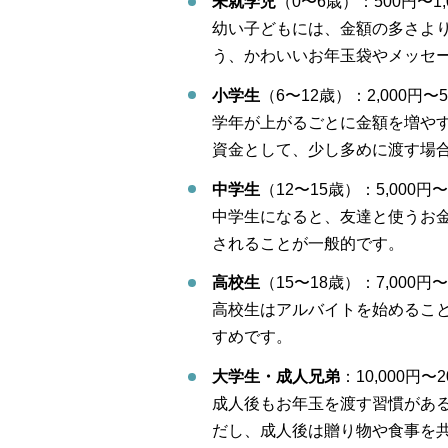
未就学児
（0〜6歳）：500円〜1,
幼い子どもには、金額の多さよ
う、かわいいお年玉袋やメッセ
小学生
（6〜12歳）：2,000円〜5
学年が上がるごとに金額を増や
資金として、少し多めに渡す場
中学生
（12〜15歳）：5,000円〜
中学生になると、友達と使うお
されることが一般的です。
高校生
（15〜18歳）：7,000円〜
高校生はアルバイトを始めるこ
すめです。
大学生・成人兄弟
：10,000円
成人後もお年玉を渡す習慣があ
だし、成人後は贈り物や食事を