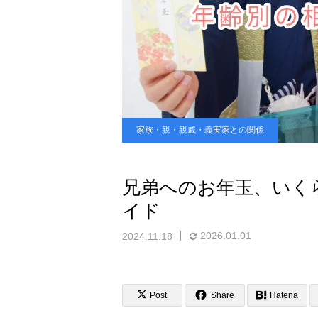
家族・親・親戚・義実家との関係
兄弟へのお年玉、いく
イド
2026.01.01
2024.11.18
Post
Share
Hatena