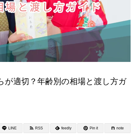
らが適切？年齢別の相場と渡し方ガ
LINE
RSS
feedly
Pin it
note