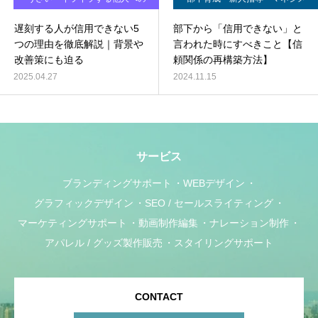
対処法
ントの悩み
遅刻する人が信用できない5
部下から「信用できない」と
つの理由を徹底解説｜背景や
言われた時にすべきこと【信
改善策にも迫る
頼関係の再構築方法】
2025.04.27
2024.11.15
サービス
ブランディングサポート
WEBデザイン
グラフィックデザイン
SEO / セールスライティング
マーケティングサポート
動画制作編集
ナレーション制作
アパレル / グッズ製作販売
スタイリングサポート
CONTACT