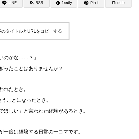
LINE
RSS
feedly
Pin it
note
事のタイトルとURLをコピーする
いのかな……？」
ぎったことはありませんか？
われたとき。
会うことになったとき。
でほしい」と言われた経験があるとき。
が一度は経験する日常の一コマです。