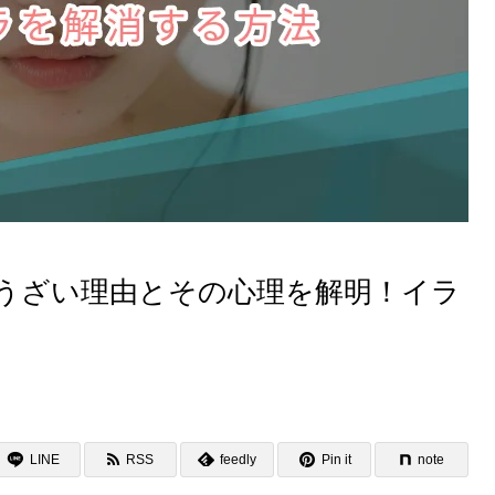
うざい理由とその心理を解明！イラ
LINE
RSS
feedly
Pin it
note