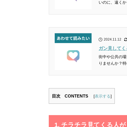
いのに、遠くか
2024.11.12
ガン見してく
街中や公共の場
りませんか？特
目次 CONTENTS
[
表示する
]
1. チラチラ見てくる人