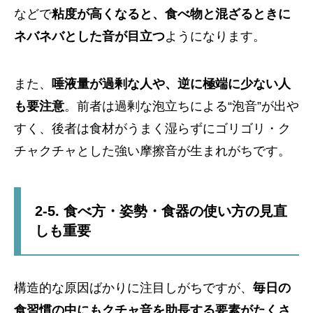
などで
粘度が高くなると、食べ物と混ざるときに
ネバネバとした音が目立つ
ようになります。
また、
唾液量が過剰な人や、逆に極端に少ない人
も要注意
。前者は過剰な泡立ちによる“泡音”が出や
すく、後者は食材がうまく湿らずにゴリゴリ・ク
チャクチャとした強い摩擦音が生まれがちです。
2-5. 食べ方・姿勢・食器の使い方の見直
しも重要
構造的な原因ばかりに注目しがちですが、
毎日の
食習慣の中にもクチャ音を助長する要素がたくさ