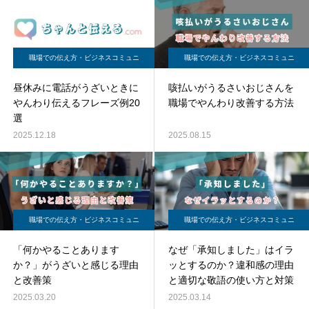
職場での伝え方・ビジネスコミュニ
職場での伝え方・ビジネスコミュニ
ケーション
ケーション
昼休みに電話がうざいときに
咳払いがうるさいおじさんを
やんわり伝えるフレーズ例20
職場でやんわり改善する方法
選
2025.12.18
2025.08.15
職場での伝え方・ビジネスコミュニ
職場での伝え方・ビジネスコミュニ
ケーション
ケーション
「何かやることあります
なぜ「承知しました」はイラ
か？」がうざいと感じる理由
ッとするのか？違和感の理由
と改善策
と適切な敬語の使い方と対策
2025.03.20
2025.03.14