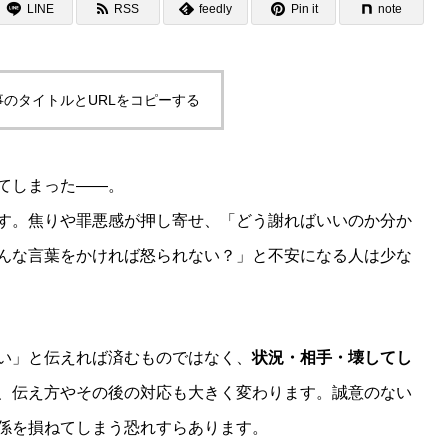
LINE
RSS
feedly
Pin it
note
事のタイトルとURLをコピーする
てしまった——。
す。焦りや罪悪感が押し寄せ、「どう謝ればいいのか分か
んな言葉をかければ怒られない？」と不安になる人は少な
い」と伝えれば済むものではなく、
状況・相手・壊してし
、伝え方やその後の対応も大きく変わります。誠意のない
係を損ねてしまう恐れすらあります。