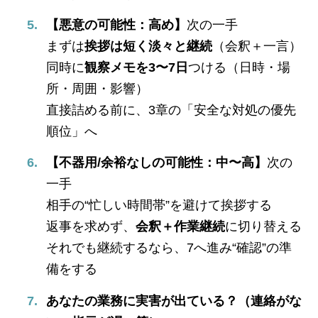
【悪意の可能性：高め】
次の一手
まずは
挨拶は短く淡々と継続
（会釈＋一言）
同時に
観察メモを3〜7日
つける（日時・場
所・周囲・影響）
直接詰める前に、3章の「安全な対処の優先
順位」へ
【不器用/余裕なしの可能性：中〜高】
次の
一手
相手の“忙しい時間帯”を避けて挨拶する
返事を求めず、
会釈＋作業継続
に切り替える
それでも継続するなら、7へ進み“確認”の準
備をする
あなたの業務に実害が出ている？（連絡がな