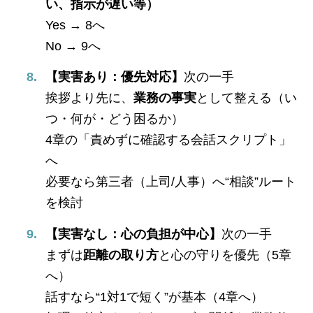
い、指示が遅い等）
Yes → 8へ
No → 9へ
【実害あり：優先対応】
次の一手
挨拶より先に、
業務の事実
として整える（い
つ・何が・どう困るか）
4章の「責めずに確認する会話スクリプト」
へ
必要なら第三者（上司/人事）へ“相談”ルート
を検討
【実害なし：心の負担が中心】
次の一手
まずは
距離の取り方
と心の守りを優先（5章
へ）
話すなら“1対1で短く”が基本（4章へ）