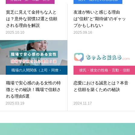
貧乏に見えて金持ちな人と
友達が怖いと感じる理由
は？意外な習慣12選と信頼
は“信頼”と“期待値”のギャッ
される理由を解説
プかもしれない
2025.10.10
2025.09.16
職場の人間関係（上司・同僚・
彼氏・彼女の性格・言動・信頼
部下）
の悩み
職場で安心感のある女性の特
恋愛における誠意とは？本音
徴とその秘訣！職場で信頼さ
と信頼を築くための秘訣
れる理由5選
2025.03.19
2024.11.17