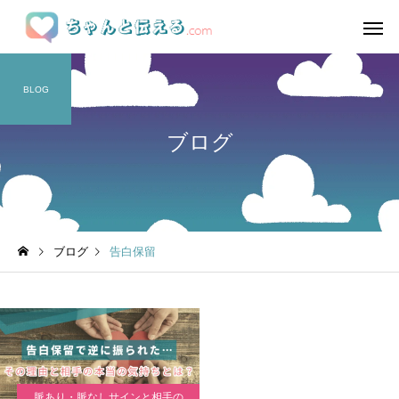
BLOG
ブログ
ブログ
告白保留
脈あり・脈なしサインと相手の