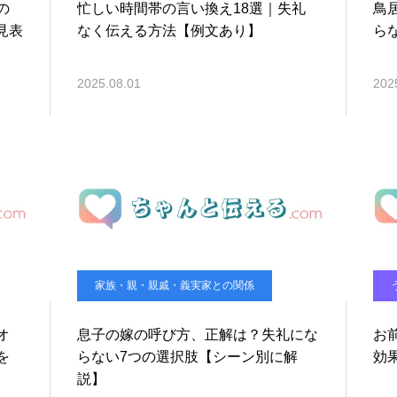
の
忙しい時間帯の言い換え18選｜失礼
鳥
見表
なく伝える方法【例文あり】
ら
2025.08.01
202
家族・親・親戚・義実家との関係
オ
息子の嫁の呼び方、正解は？失礼にな
お
を
らない7つの選択肢【シーン別に解
効
説】