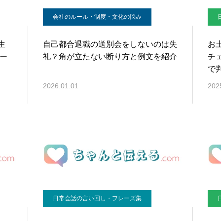
会社のルール・制度・文化の悩み
生
自己都合退職の送別会をしないのは失
お
ケー
礼？角が立たない断り方と例文を紹介
チ
で
2026.01.01
202
日常会話の言い回し・フレーズ集