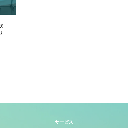
候
リ
サービス