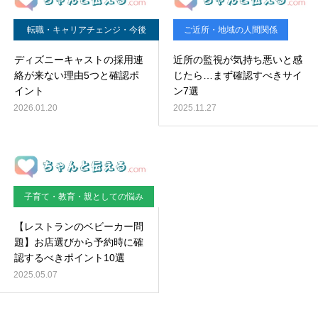
転職・キャリアチェンジ・今後
ご近所・地域の人間関係
の働き方
ディズニーキャストの採用連
近所の監視が気持ち悪いと感
絡が来ない理由5つと確認ポ
じたら…まず確認すべきサイ
イント
ン7選
2026.01.20
2025.11.27
子育て・教育・親としての悩み
【レストランのベビーカー問
題】お店選びから予約時に確
認するべきポイント10選
2025.05.07