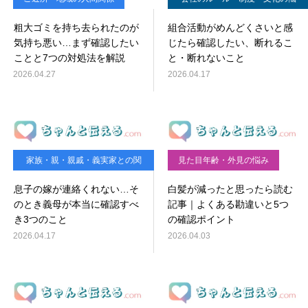
み
粗大ゴミを持ち去られたのが
組合活動がめんどくさいと感
気持ち悪い…まず確認したい
じたら確認したい、断れるこ
ことと7つの対処法を解説
と・断れないこと
2026.04.27
2026.04.17
家族・親・親戚・義実家との関
見た目年齢・外見の悩み
係
息子の嫁が連絡くれない…そ
白髪が減ったと思ったら読む
のとき義母が本当に確認すべ
記事｜よくある勘違いと5つ
き3つのこと
の確認ポイント
2026.04.17
2026.04.03