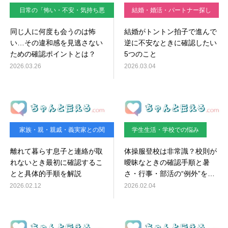
日常の「怖い・不安・気持ち悪
結婚・婚活・パートナー探し
い」対処法
同じ人に何度も会うのは怖
結婚がトントン拍子で進んで
い…その違和感を見逃さない
逆に不安なときに確認したい
ための確認ポイントとは？
5つのこと
2026.03.26
2026.03.04
家族・親・親戚・義実家との関
学生生活・学校での悩み
係
離れて暮らす息子と連絡が取
体操服登校は非常識？校則が
れないとき最初に確認するこ
曖昧なときの確認手順と暑
とと具体的手順を解説
さ・行事・部活の“例外”を整
理
2026.02.12
2026.02.04