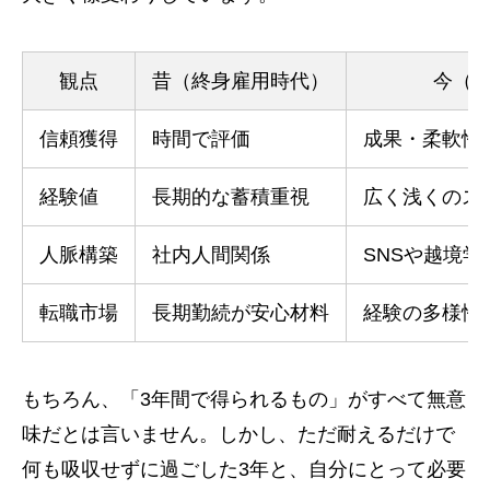
観点
昔（終身雇用時代）
今（
信頼獲得
時間で評価
成果・柔軟性
経験値
長期的な蓄積重視
広く浅くのス
人脈構築
社内人間関係
SNSや越境
転職市場
長期勤続が安心材料
経験の多様性
もちろん、「3年間で得られるもの」がすべて無意
味だとは言いません。しかし、ただ耐えるだけで
何も吸収せずに過ごした3年と、自分にとって必要