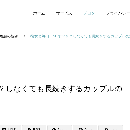
ホーム
サービス
ブログ
プライバシ
離感の悩み
彼女と毎日LINEすべき？しなくても長続きするカップル
WEBデザイン
グラフィックデザイ
き？しなくても長続きするカップルの
動画制作編集
ナレーション制作
LINE
RSS
feedly
Pin it
note