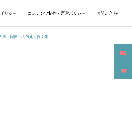
ーポリシー
コンテンツ制作・運営ポリシー
お問い合わせ
先輩・同僚への伝え方例文集
詳細を見る
ン
SEO / セールスライティング
アパレル / グッズ製作販売