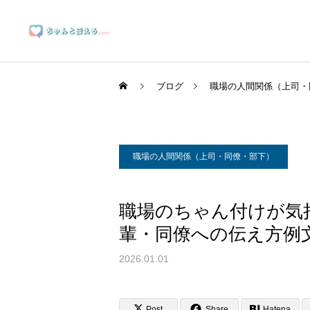
ブログ
職場の人間関係（上司・
職場の人間関係（上司・同僚・部下）
ブランディングサポート
職場のちゃん付けが気
輩・同僚への伝え方例
マーケティングサポート
2026.01.01
Post
Share
Hatena