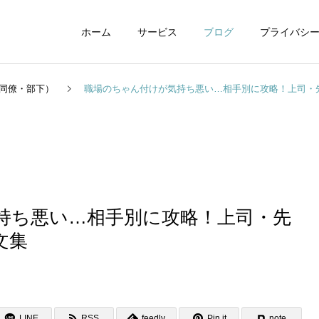
ホーム
サービス
ブログ
プライバシ
同僚・部下）
職場のちゃん付けが気持ち悪い…相手別に攻略！上司・
WEBデザイン
グラフィックデザイ
持ち悪い…相手別に攻略！上司・先
文集
動画制作編集
ナレーション制作
LINE
RSS
feedly
Pin it
note