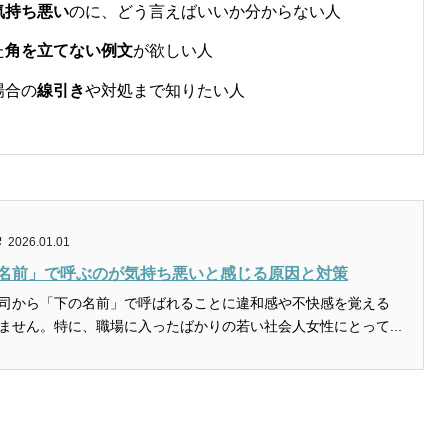
気持ち悪い
のに、どう言えばいいか分からない人
た
角を立てない例文
が欲しい人
場合の
線引き
や対処まで知りたい人
2026.01.01
名前」で呼ぶのが気持ち悪いと感じる原因と対策
司から「下の名前」で呼ばれることに違和感や不快感を覚える
ません。特に、職場に入ったばかりの若い社会人女性にとって...