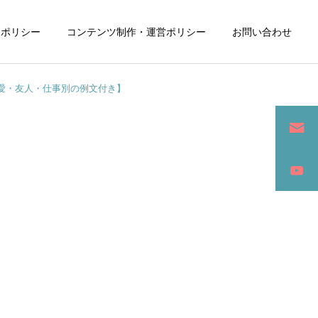
ーポリシー
コンテンツ制作・運営ポリシー
お問い合わせ
愛・友人・仕事別の例文付き】
詳細を見る
ン
SEO / セールスライティング
アパレル / グッズ製作販売