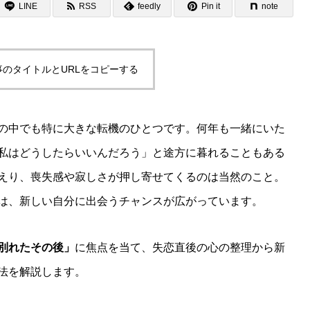
LINE
RSS
feedly
Pin it
note
事のタイトルとURLをコピーする
の中でも特に大きな転機のひとつです。何年も一緒にいた
私はどうしたらいいんだろう」と途方に暮れることもある
えり、喪失感や寂しさが押し寄せてくるのは当然のこと。
は、新しい自分に出会うチャンスが広がっています。
別れたその後」
に焦点を当て、失恋直後の心の整理から新
法を解説します。