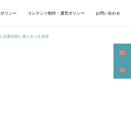
ーポリシー
コンテンツ制作・運営ポリシー
お問い合わせ
方と恋愛初期に避けるべき表現
詳細を見る
ン
SEO / セールスライティング
アパレル / グッズ製作販売