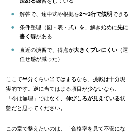
決める
練習をしている
解答で、途中式や根拠を
2〜3行で説明
できる
条件整理（図・表・式）を、解き始めに
先に
書く
癖がある
直近の演習で、得点が
大きくブレにくい
（運
任せ感が減った）
ここで半分くらい当てはまるなら、挑戦は十分現
実的です。逆に当てはまる項目が少ないなら、
「今は無理」ではなく、
伸びしろが見えている
状
態だと思ってください。
この章で整えたいのは、「合格率を見て不安にな