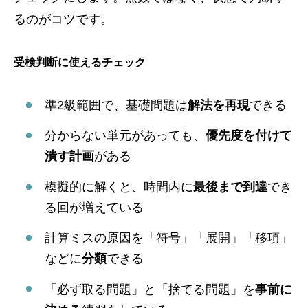
るのがコツです。
受検判断に使えるチェック
準2級範囲で、基礎問題は
解法を再現
できる
分からない単元があっても、
優先度を付けて
潰す計画
がある
模擬的に解くと、時間内に
最後まで到達
でき
る回が増えている
計算ミスの原因を「符号」「展開」「移項」
などに
分類
できる
「必ず取る問題」と「捨てる問題」を
事前に