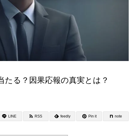
当たる？因果応報の真実とは？
LINE
RSS
feedly
Pin it
note