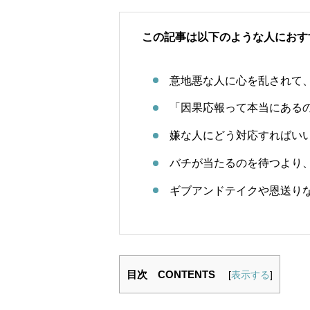
この記事は以下のような人におす
意地悪な人に心を乱されて
「因果応報って本当にある
嫌な人にどう対応すればい
バチが当たるのを待つより
ギブアンドテイクや恩送り
目次 CONTENTS
[
表示する
]