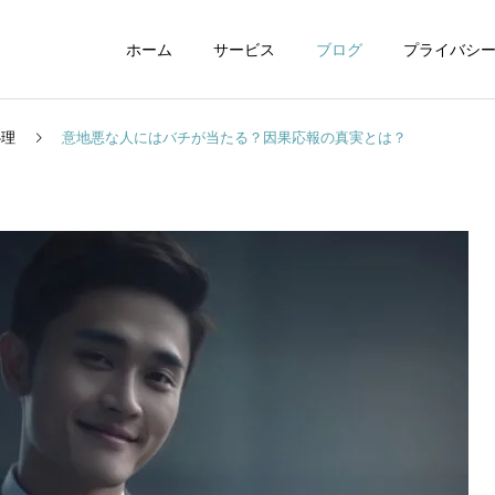
ホーム
サービス
ブログ
プライバシ
心理
意地悪な人にはバチが当たる？因果応報の真実とは？
WEBデザイン
グラフィックデザイ
動画制作編集
ナレーション制作