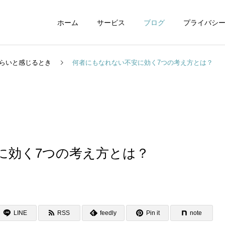
ホーム
サービス
ブログ
プライバシ
らいと感じるとき
何者にもなれない不安に効く7つの考え方とは？
WEBデザイン
グラフィックデザイ
に効く7つの考え方とは？
動画制作編集
ナレーション制作
LINE
RSS
feedly
Pin it
note