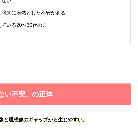
きない
と将来に漠然とした不安がある
ている20〜30代の方
れない不安」の正体
像と理想像のギャップから生じやすい。