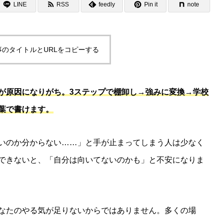
LINE
RSS
feedly
Pin it
note
事のタイトルとURLをコピーする
が原因になりがち。3ステップで棚卸し→強みに変換→学校
葉で書けます。
いのか分からない……」と手が止まってしまう人は少なく
できないと、「自分は向いてないのかも」と不安になりま
なたのやる気が足りないからではありません。多くの場