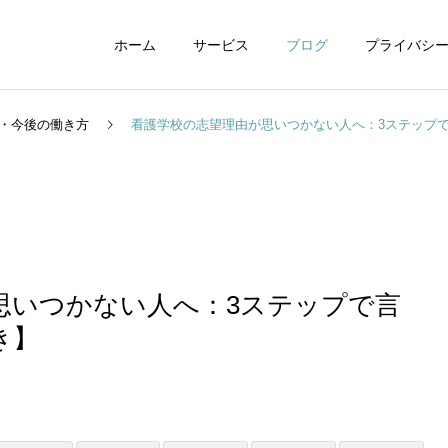
ホーム
サービス
ブログ
プライバシ
・今後の働き方
看護学校の志望理由が思いつかない人へ：3ステップ
WEBデザイン
グラフィックデザイ
思いつかない人へ：3ステップで言
き】
動画制作編集
ナレーション制作