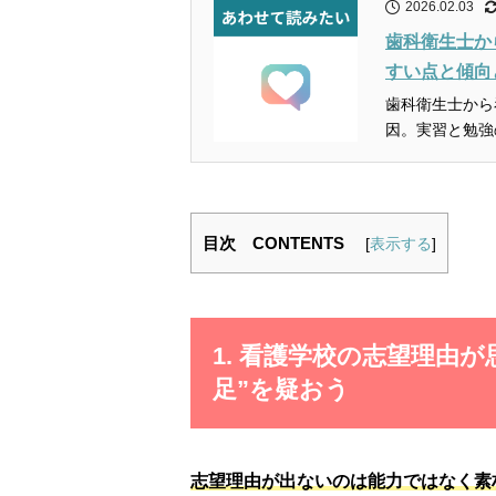
2026.02.03
歯科衛生士か
すい点と傾向
歯科衛生士から
目次 CONTENTS
[
表示する
]
1. 看護学校の志望理由
足”を疑おう
志望理由が出ないのは能力ではなく素