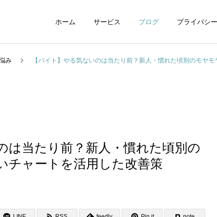
ホーム
サービス
ブログ
プライバシ
悩み
【バイト】やる気ないのは当たり前？新人・慣れた頃別のモヤモ
WEBデザイン
グラフィックデザイ
のは当たり前？新人・慣れた頃別の
いチャートを活用した改善策
動画制作編集
ナレーション制作
LINE
RSS
feedly
Pin it
note