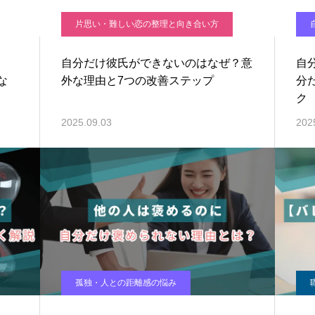
片思い・難しい恋の整理と向き合い方
自分だけ彼氏ができないのはなぜ？意
自
な
外な理由と7つの改善ステップ
分
ク
2025.09.03
202
孤独・人との距離感の悩み