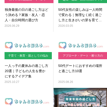
デートの悩み
スタイル
独身最後の日の過ごし方はど
50代女性の楽しみは一人時間
う決める？家族・友人・恋
で変わる｜無理なく続く過ご
人・自分時間の選び方
し方と生きがいの芽を育てる
方法
2026.06.29
2026.03.05
子育て・教育・親としての悩み
アプローチ・デート・断り方の
実践ガイド
一人っ子の夏休みの過ごし方
50代デートにおすすめの場所
20選｜子どもの人生を豊か
と過ごし方10選
にするアイデア集
2025.10.27
2025.08.26