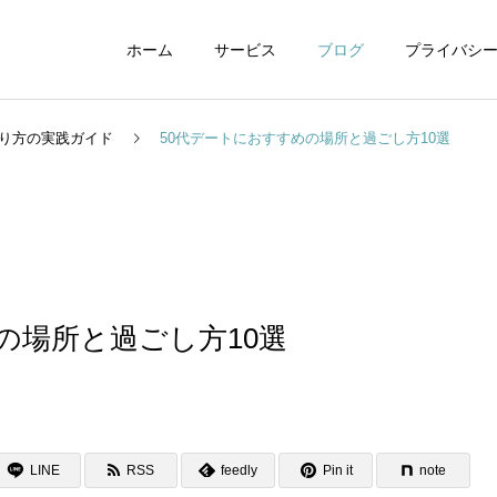
ホーム
サービス
ブログ
プライバシ
り方の実践ガイド
50代デートにおすすめの場所と過ごし方10選
WEBデザイン
グラフィックデザイ
の場所と過ごし方10選
動画制作編集
ナレーション制作
LINE
RSS
feedly
Pin it
note