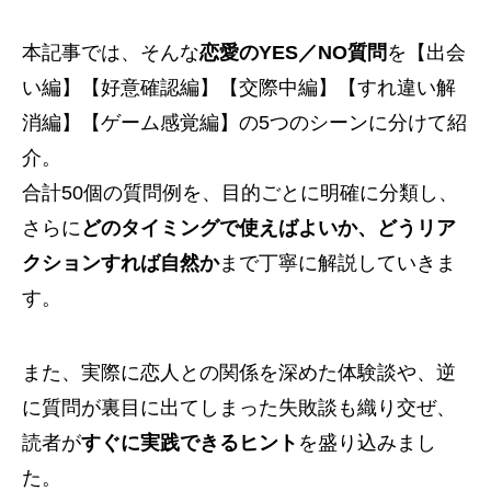
本記事では、そんな
恋愛のYES／NO質問
を【出会
い編】【好意確認編】【交際中編】【すれ違い解
消編】【ゲーム感覚編】の5つのシーンに分けて紹
介。
合計50個の質問例を、目的ごとに明確に分類し、
さらに
どのタイミングで使えばよいか、どうリア
クションすれば自然か
まで丁寧に解説していきま
す。
また、実際に恋人との関係を深めた体験談や、逆
に質問が裏目に出てしまった失敗談も織り交ぜ、
読者が
すぐに実践できるヒント
を盛り込みまし
た。