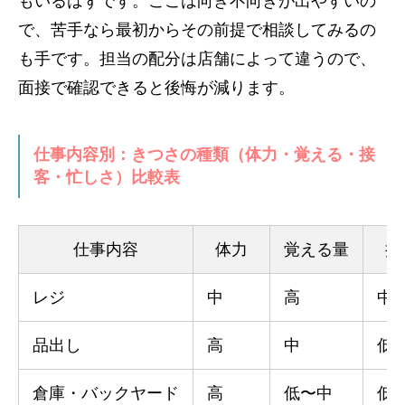
もいるはずです。ここは向き不向きが出やすいの
で、苦手なら最初からその前提で相談してみるの
も手です。担当の配分は店舗によって違うので、
面接で確認できると後悔が減ります。
仕事内容別：きつさの種類（体力・覚える・接
客・忙しさ）比較表
仕事内容
体力
覚える量
接
レジ
中
高
中
品出し
高
中
低
倉庫・バックヤード
高
低〜中
低