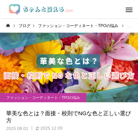
ブログ
ファッション・コーディネート・TPOの悩み
華美
ファッション・コーディネート・TPOの悩み
華美な色とは？面接・校則でNGな色と正しい選び
方
2025.12.09
2025.08.01