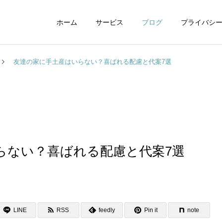
ホーム
サービス
ブログ
プライバシ
友達の家に手土産はいらない？喜ばれる配慮と代案7選
WEBデザイン
グラフィックデザイ
らない？喜ばれる配慮と代案7選
動画制作編集
ナレーション制作
LINE
RSS
feedly
Pin it
note