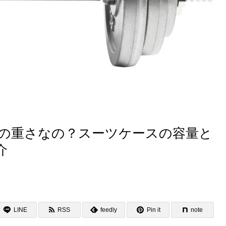
いの重さなの？スーツケースの容量と
介
LINE
RSS
feedly
Pin it
note