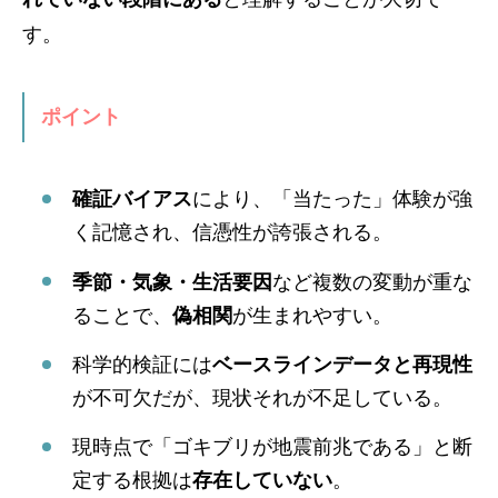
す。
ポイント
確証バイアス
により、「当たった」体験が強
く記憶され、信憑性が誇張される。
季節・気象・生活要因
など複数の変動が重な
ることで、
偽相関
が生まれやすい。
科学的検証には
ベースラインデータと再現性
が不可欠だが、現状それが不足している。
現時点で「ゴキブリが地震前兆である」と断
定する根拠は
存在していない
。