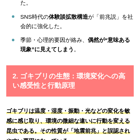
た。
SNS時代の
体験談拡散構造
が「前兆説」を社
会的に強化した。
季節・心理的要因が絡み、
偶然が“意味ある
現象”に見えてしまう
。
2. ゴキブリの生態：環境変化への高
い感受性と行動原理
ゴキブリは温度・湿度・振動・光などの変化を敏
感に感じ取り、環境の微細な違いに行動を変える
昆虫である。その性質が「地震前兆」と誤認され