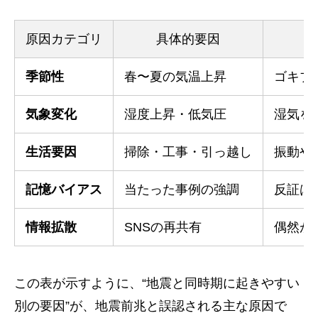
原因カテゴリ
具体的要因
季節性
春〜夏の気温上昇
ゴキブ
気象変化
湿度上昇・低気圧
湿気を
生活要因
掃除・工事・引っ越し
振動や
記憶バイアス
当たった事例の強調
反証は
情報拡散
SNSの再共有
偶然が
この表が示すように、“地震と同時期に起きやすい
別の要因”が、地震前兆と誤認される主な原因で