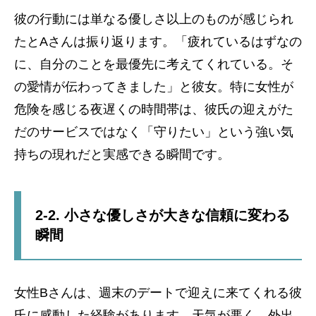
彼の行動には単なる優しさ以上のものが感じられ
たとAさんは振り返ります。「疲れているはずなの
に、自分のことを最優先に考えてくれている。そ
の愛情が伝わってきました」と彼女。特に女性が
危険を感じる夜遅くの時間帯は、彼氏の迎えがた
だのサービスではなく「守りたい」という強い気
持ちの現れだと実感できる瞬間です。
2-2. 小さな優しさが大きな信頼に変わる
瞬間
女性Bさんは、週末のデートで迎えに来てくれる彼
氏に感動した経験があります。天気が悪く、外出