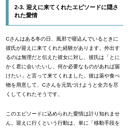
2-3. 迎えに来てくれたエピソードに隠さ
れた愛情
Cさんはある冬の日、風邪で寝込んでいるときに
彼氏が迎えに来てくれた経験があります。外出す
るのは無理だと伝えた彼女に対し、彼氏は「とに
かく君に会いたいし、何か必要なものがあれば届
けたい」と言って来てくれました。彼は薬や食べ
物を用意して、Cさんを元気づけようと全力を尽
くしてくれたそうです。
このエピソードに込められた愛情は計り知れませ
ん。迎えに行くという行動は、単に「移動手段を