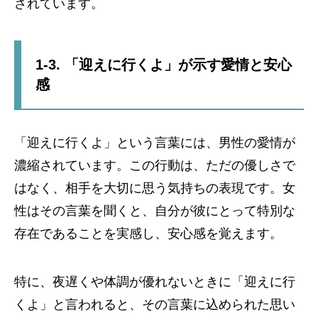
されています。
1-3. 「迎えに行くよ」が示す愛情と安心
感
「迎えに行くよ」という言葉には、男性の愛情が
濃縮されています。この行動は、ただの優しさで
はなく、相手を大切に思う気持ちの表現です。女
性はその言葉を聞くと、自分が彼にとって特別な
存在であることを実感し、安心感を覚えます。
特に、夜遅くや体調が優れないときに「迎えに行
くよ」と言われると、その言葉に込められた思い