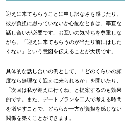
迎えに来てもらうことに申し訳なさを感じたり、
彼が負担に思っていないか心配なときは、率直な
話し合いが必要です。お互いの気持ちを尊重しな
がら、「迎えに来てもらうのが当たり前にはした
くない」という意図を伝えることが大切です。
具体的な話し合いの例として、「どのくらいの頻
度なら無理なく迎えに来られるか」を聞いたり、
「次回は私が迎えに行くね」と提案するのも効果
的です。また、デートプランを二人で考える時間
を増やすことで、どちらか一方が負担を感じない
関係を築くことができます。