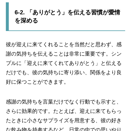
6-2. 「ありがとう」を伝える習慣が愛情
を深める
彼が迎えに来てくれることを当然だと思わず、感
謝の気持ちを伝えることは非常に重要です。シン
プルに「迎えに来てくれてありがとう」と伝える
だけでも、彼の気持ちに寄り添い、関係をより良
好に保つことができます。
感謝の気持ちを言葉だけでなく行動でも示すと、
さらに効果的です。たとえば、迎えに来てもらっ
たときに小さなサプライズを用意する、彼の好き
な飲み物を持参するなど、日常の中での思いやり