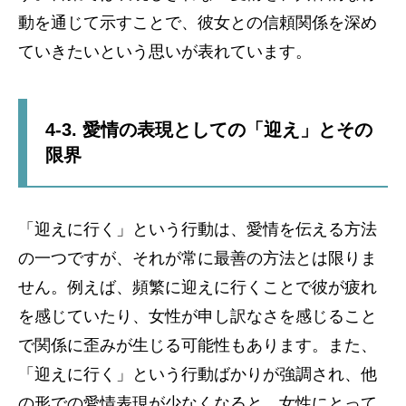
動を通じて示すことで、彼女との信頼関係を深め
ていきたいという思いが表れています。
4-3. 愛情の表現としての「迎え」とその
限界
「迎えに行く」という行動は、愛情を伝える方法
の一つですが、それが常に最善の方法とは限りま
せん。例えば、頻繁に迎えに行くことで彼が疲れ
を感じていたり、女性が申し訳なさを感じること
で関係に歪みが生じる可能性もあります。また、
「迎えに行く」という行動ばかりが強調され、他
の形での愛情表現が少なくなると、女性にとって