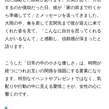
するのが億劫だった日、彼が「家の前まで行くか
ら準備してて」とメッセージを送ってきました。
大雨の中、傘を差して玄関先まで彼が迎えに来て
くれた姿を見て、「こんなに自分を思ってくれる
人がいるなんて」と感動し、信頼感が深まったと
語ります。
こうした「日常の中の小さな優しさ」は、時間が
経つにつれお互いの関係を強固にする要素になり
ます。特別なイベントやプレゼントではなく、気
配りや行動の中に見える愛情こそが、女性の心に
響くのです。