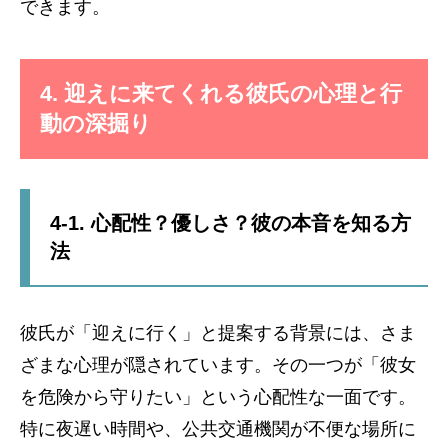
できます。
4. 迎えに来てくれる彼氏の心理と行
動の深掘り
4-1. 心配性？優しさ？彼の本音を知る方
法
彼氏が「迎えに行く」と提案する背景には、さま
ざまな心理が隠されています。その一つが「彼女
を危険から守りたい」という心配性な一面です。
特に夜遅い時間や、公共交通機関が不便な場所に