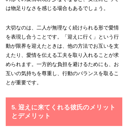
は物足りなさを感じる場合もあるでしょう。
大切なのは、二人が無理なく続けられる形で愛情
を表現し合うことです。「迎えに行く」という行
動が限界を迎えたときは、他の方法でお互いを支
えたり、愛情を伝える工夫を取り入れることが求
められます。一方的な負担を避けるためにも、お
互いの気持ちを尊重し、行動のバランスを取るこ
とが重要です。
5. 迎えに来てくれる彼氏のメリット
とデメリット