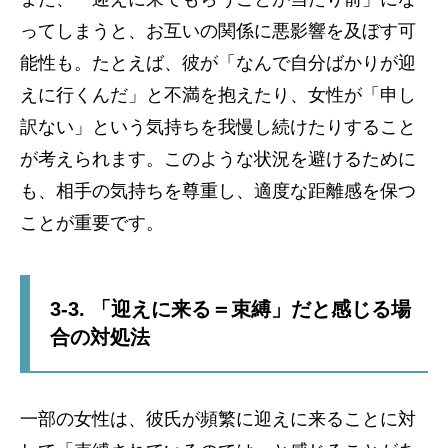
ってしまうと、お互いの関係に悪影響を及ぼす可
能性も。たとえば、彼が「なんで自分ばかりが迎
えに行くんだ」と不満を抱えたり、女性が「申し
訳ない」という気持ちを我慢し続けたりすること
が考えられます。このような状況を避けるために
も、相手の気持ちを尊重し、適度な距離感を保つ
ことが重要です。
3-3. 「迎えに来る＝束縛」だと感じる場
合の対処法
一部の女性は、彼氏が頻繁に迎えに来ることに対