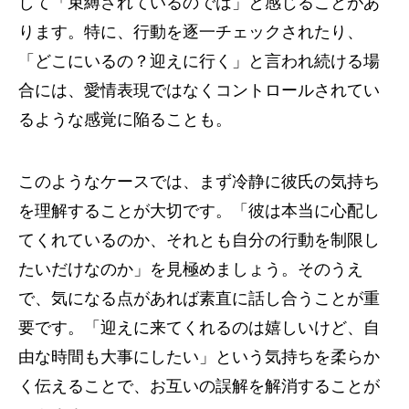
して「束縛されているのでは」と感じることがあ
ります。特に、行動を逐一チェックされたり、
「どこにいるの？迎えに行く」と言われ続ける場
合には、愛情表現ではなくコントロールされてい
るような感覚に陥ることも。
このようなケースでは、まず冷静に彼氏の気持ち
を理解することが大切です。「彼は本当に心配し
てくれているのか、それとも自分の行動を制限し
たいだけなのか」を見極めましょう。そのうえ
で、気になる点があれば素直に話し合うことが重
要です。「迎えに来てくれるのは嬉しいけど、自
由な時間も大事にしたい」という気持ちを柔らか
く伝えることで、お互いの誤解を解消することが