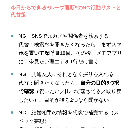
今日からできる“ループ遮断”のNG行動リストと
代替策
NG：SNSで元カノや関係者を検索する
代替：検索窓を開きたくなったら、まず
スマ
ホを置いて深呼吸10回
。その後、メモアプリ
に「今見たい理由」を1行だけ書く
NG：共通友人にそれとなく探りを入れる
代替：聞きたくなったら、
自分の目的を3択
で確認
（祝いたい／比べて落ちてる／取り戻
したい）。目的が後ろ2つなら聞かない
NG：結婚相手の情報を想像で補完する（ス
ペック妄想）