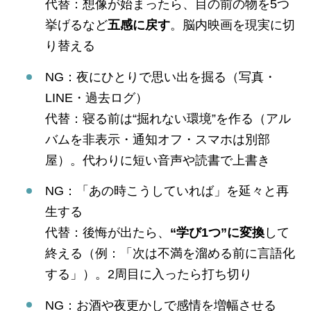
代替：想像が始まったら、目の前の物を5つ
挙げるなど
五感に戻す
。脳内映画を現実に切
り替える
NG：夜にひとりで思い出を掘る（写真・
LINE・過去ログ）
代替：寝る前は“掘れない環境”を作る（アル
バムを非表示・通知オフ・スマホは別部
屋）。代わりに短い音声や読書で上書き
NG：「あの時こうしていれば」を延々と再
生する
代替：後悔が出たら、
“学び1つ”に変換
して
終える（例：「次は不満を溜める前に言語化
する」）。2周目に入ったら打ち切り
NG：お酒や夜更かしで感情を増幅させる