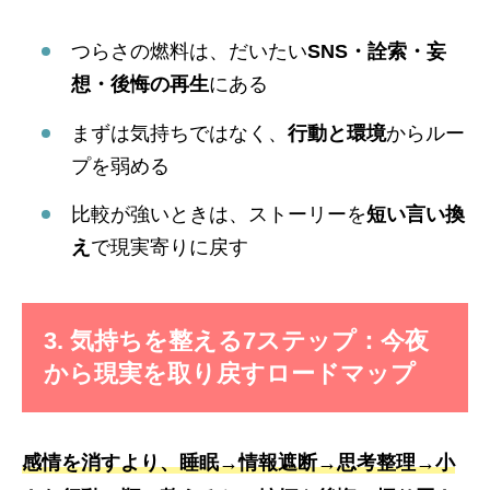
つらさの燃料は、だいたい
SNS・詮索・妄
想・後悔の再生
にある
まずは気持ちではなく、
行動と環境
からルー
プを弱める
比較が強いときは、ストーリーを
短い言い換
え
で現実寄りに戻す
3. 気持ちを整える7ステップ：今夜
から現実を取り戻すロードマップ
感情を消すより、睡眠→情報遮断→思考整理→小