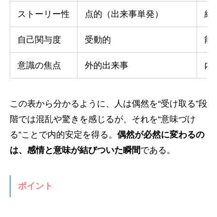
ストーリー性
点的（出来事単発）
線
自己関与度
受動的
能
意識の焦点
外的出来事
内
この表から分かるように、人は偶然を“受け取る”段
階では混乱や驚きを感じるが、それを“意味づけ
る”ことで内的安定を得る。
偶然が必然に変わるの
は、感情と意味が結びついた瞬間
である。
ポイント