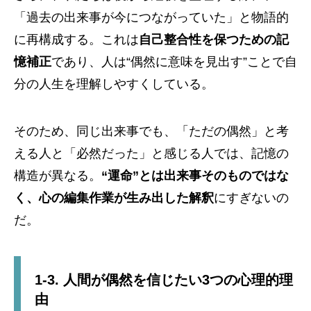
「過去の出来事が今につながっていた」と物語的
に再構成する。これは
自己整合性を保つための記
憶補正
であり、人は“偶然に意味を見出す”ことで自
分の人生を理解しやすくしている。
そのため、同じ出来事でも、「ただの偶然」と考
える人と「必然だった」と感じる人では、記憶の
構造が異なる。
“運命”とは出来事そのものではな
く、心の編集作業が生み出した解釈
にすぎないの
だ。
1-3. 人間が偶然を信じたい3つの心理的理
由