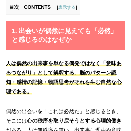
目次 CONTENTS
[
表示する
]
1. 出会いが偶然に見えても「必然」
と感じるのはなぜか
人は偶然の出来事を単なる偶発ではなく「意味あ
るつながり」として解釈する。
脳のパターン認
知・感情の記憶・物語思考
がそれを生む自然な心
理である。
偶然の出会いを「これは必然だ」と感じるとき、
そこには
心の秩序を取り戻そうとする心理的働き
がある。人は無秩序を嫌い、出来事に理由や意味