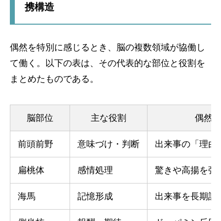
携構造
偶然を特別に感じるとき、脳の複数領域が協働し
て働く。以下の表は、その代表的な部位と役割を
まとめたものである。
脳部位
主な役割
偶然
前頭前野
意味づけ・判断
出来事の「理由
扁桃体
感情処理
驚きや高揚を強
海馬
記憶形成
出来事を長期記