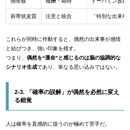
側坐核
報酬・期待
ドーパミン反応
前帯状皮質
注意と統合
「特別な出来事
これらが同時に作動すると、偶然の出来事が感情
と結びつき、強い印象を残す。
つまり、
偶然を“運命”と感じるのは脳の協調的な
シナリオ生成
であり、単なる思い込みではない。
2-3. 「確率の誤解」が偶然を必然に変え
る錯覚
人は確率を直感的に扱うのが極めて苦手だ。