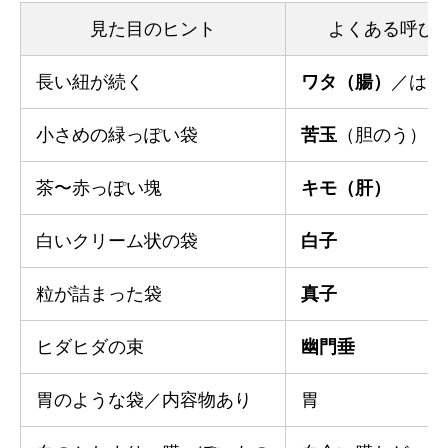
見た目のヒント
よくある呼び
長い紐が続く
ワタ（腸）
／はら
小さめの緑っぽい袋
苦玉
（胆のう）
茶〜赤っぽい塊
キモ（肝）
白いクリーム状の袋
白子
粒が詰まった袋
真子
ヒダヒダの束
幽門垂
胃のような袋／内容物あり
胃