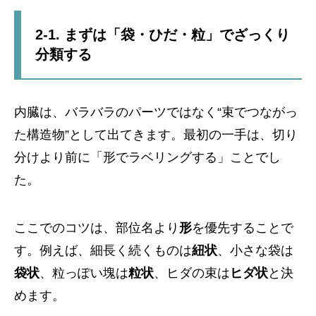
2-1. まずは「袋・ひだ・粒」でざっくり
分類する
内臓は、バラバラのパーツではなく“束でつながっ
た構造物”として出てきます。最初の一手は、切り
分けより前に「形でラベリングする」ことでし
た。
ここでのコツは、部位名より
形
を優先することで
す。例えば、細長く続くものは
紐状
、小さな袋は
袋状
、粒っぽい塊は
粒状
、ヒダの束は
ヒダ状
と決
めます。