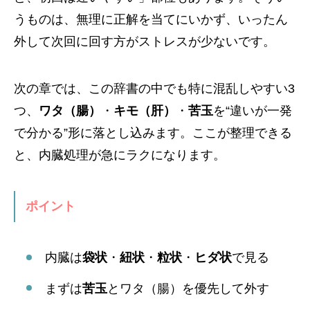
うものは、無理に正解を当てにいかず、いったん
外して次回に回す方がストレスが少ないです。
次の章では、この辞書の中でも特に混乱しやすい3
つ、
ワタ（腸）
・
キモ（肝）
・
苦玉
を“違いが一発
で分かる”形に落とし込みます。ここが整理できる
と、内臓処理が急にラクになります。
ポイント
内臓は
袋状
・
紐状
・
粒状
・
ヒダ状
で見る
まずは
苦玉
とワタ（腸）を優先して外す